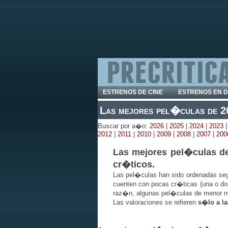
ESTRENOS DE CINE
ESTRENOS EN 
Las mejores pel�culas de 2
Buscar por a�o:
2026
|
2025
|
2024
|
2023
2012
|
2011
|
2010
|
2009
|
2008
|
2007
|
200
Las mejores pel�culas de
cr�ticos.
Las pel�culas han sido ordenadas s
cuenten con pocas cr�ticas (una o do
raz�n, algunas pel�culas de menor m
Las valoraciones se refieren
s�lo a la