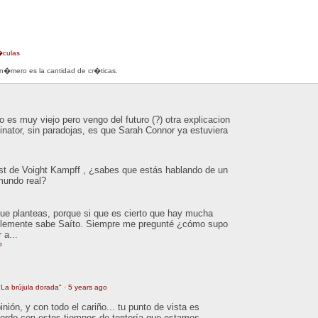
�culas
 n�mero es la cantidad de cr�ticas.
 es muy viejo pero vengo del futuro (?) otra explicacion
inator, sin paradojas, es que Sarah Connor ya estuviera
est de Voight Kampff , ¿sabes que estás hablando de un
 mundo real?
que planteas, porque si que es cierto que hay mucha
ablemente sabe Saíto. Siempre me pregunté ¿cómo supo
 a...
o
La brújula dorada"
·
5 years ago
ión, y con todo el cariño... tu punto de vista es
orde con estos tiempos de tontería que estamos