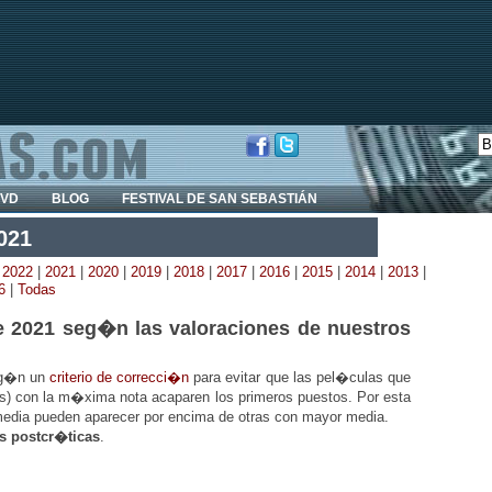
DVD
BLOG
FESTIVAL DE SAN SEBASTIÁN
021
|
2022
|
2021
|
2020
|
2019
|
2018
|
2017
|
2016
|
2015
|
2014
|
2013
|
6
|
Todas
 2021 seg�n las valoraciones de nuestros
eg�n un
criterio de correcci�n
para evitar que las pel�culas que
s) con la m�xima nota acaparen los primeros puestos. Por esta
edia pueden aparecer por encima de otras con mayor media.
s postcr�ticas
.