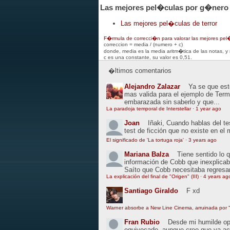
Las mejores pel�culas por g�nero
Las mejores pel�culas de terror
F�rmula de correcci�n para valorar las mejores pel
correccion = media / (numero + c)
donde, media es la media aritm�tica de las notas, y
c es una constante, su valor es 0,51.
�ltimos comentarios
Alejandro Zalazar
Ya se que esto
mas valida para el ejemplo de Term
embarazada sin saberlo y que...
La paradoja temporal de Interstellar
·
1 year ago
Joan
Iñaki, Cuando hablas del t
test de ficción que no existe en el
El significado de 'La tortuga roja'
·
3 years ago
Mariana Balza
Tiene sentido lo 
información de Cobb que inexplic
Saíto que Cobb necesitaba regresar
La explicación del final de "Origen" (III)
·
4 years ag
Santiago Giraldo
F xd
Warner absorbe a New Line Cinema, arruinada por "
Fran Rubio
Desde mi humilde opin
equivocado, aunque creo que va ac