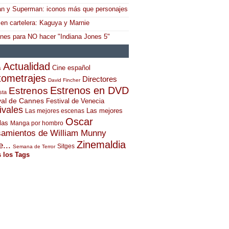
n y Superman: iconos más que personajes
 en cartelera: Kaguya y Marnie
ones para NO hacer "Indiana Jones 5"
Actualidad
Cine español
s
tometrajes
Directores
David Fincher
Estrenos en DVD
Estrenos
sta
val de Cannes
Festival de Venecia
ivales
Las mejores
Las mejores escenas
Oscar
las
Manga por hombro
amientos de William Munny
Zinemaldia
...
Sitges
Semana de Terror
 los Tags