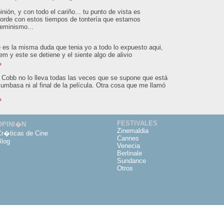
ión, y con todo el cariño... tu punto de vista es
orde con estos tiempos de tontería que estamos
feminismo...
 es la misma duda que tenia yo a todo lo expuesto aqui,
tem y este se detiene y el siente algo de alivio
o
o. Cobb no lo lleva todas las veces que se supone que está
Mumbasa ni al final de la película. Otra cosa que me llamó
o
FESTIVALES
OPINI�N
Zinemaldia
Cr�ticas de Cine
Cannes
Blog
Venecia
Berlinale
Sundance
Otros