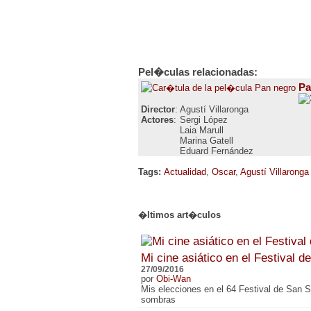
Pel�culas relacionadas:
Pa
Director
: Agustí Villaronga
Actores
:
Sergi López
Laia Marull
Marina Gatell
Eduard Fernández
Tags:
Actualidad
,
Oscar
,
Agustí Villaronga
�ltimos art�culos
Mi cine asiático en el Festival 
27/09/2016
por
Obi-Wan
Mis elecciones en el 64 Festival de San S
sombras