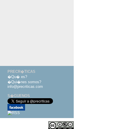
PRECR�TICAS
�Qu� es?
�Qui�nes somos?
info@precriticas.com
S�GUENOS
Desarrollado por
Dinamo Webs