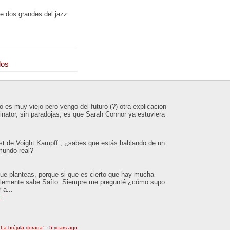
re dos grandes del jazz
los
 es muy viejo pero vengo del futuro (?) otra explicacion
inator, sin paradojas, es que Sarah Connor ya estuviera
est de Voight Kampff , ¿sabes que estás hablando de un
 mundo real?
que planteas, porque si que es cierto que hay mucha
ablemente sabe Saíto. Siempre me pregunté ¿cómo supo
 a...
o
La brújula dorada"
·
5 years ago