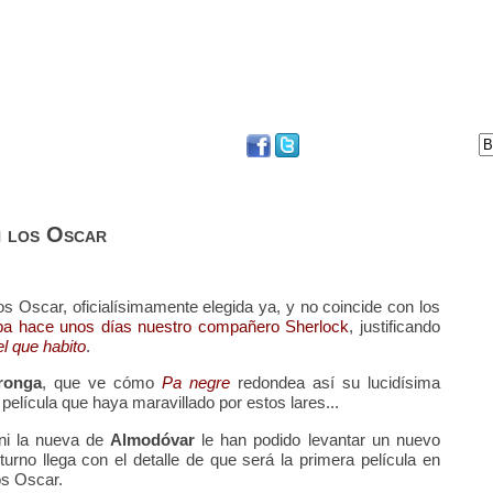
DVD
BLOG
FESTIVAL DE SAN SEBASTIÁN
n los Oscar
s Oscar, oficialísimamente elegida ya, y no coincide con los
ba hace unos días nuestro compañero Sherlock
, justificando
el que habito
.
aronga
, que ve cómo
Pa negre
redondea así su lucidísima
 película que haya maravillado por estos lares...
ni la nueva de
Almodóvar
le han podido levantar un nuevo
 turno llega con el detalle de que será la primera película en
os Oscar.