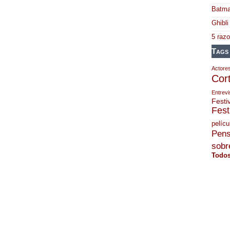
Batma
Ghibli
5 raz
Tags
Actore
Cor
Entrevi
Festi
Fest
pelícu
Pens
sobre
Todos