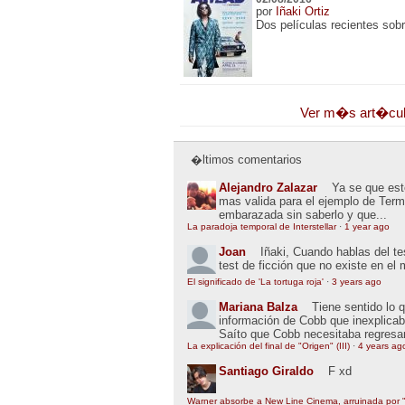
por
Iñaki Ortiz
Dos películas recientes sob
Ver m�s art�cu
�ltimos comentarios
Alejandro Zalazar
Ya se que esto
mas valida para el ejemplo de Term
embarazada sin saberlo y que...
La paradoja temporal de Interstellar
·
1 year ago
Joan
Iñaki, Cuando hablas del t
test de ficción que no existe en el
El significado de 'La tortuga roja'
·
3 years ago
Mariana Balza
Tiene sentido lo 
información de Cobb que inexplic
Saíto que Cobb necesitaba regresar
La explicación del final de "Origen" (III)
·
4 years ag
Santiago Giraldo
F xd
Warner absorbe a New Line Cinema, arruinada por "