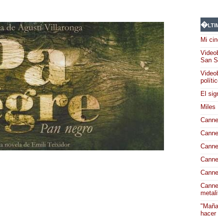
�lti
Mi cin
Videob
San S
Videob
políti
El sig
Miles
Canne
Canne
Canne
Canne
Canne
Canne
metali
"Maña
hacer