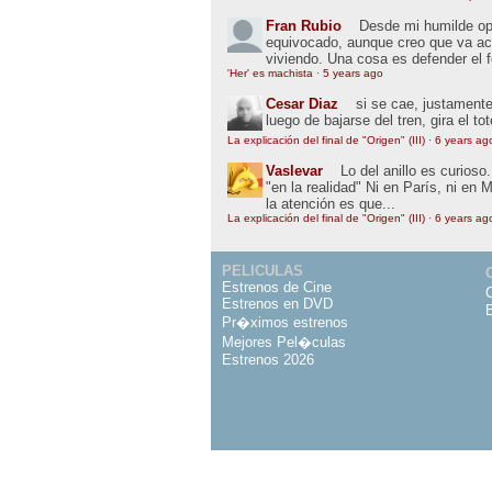
Fran Rubio
Desde mi humilde opin
equivocado, aunque creo que va ac
viviendo. Una cosa es defender el 
'Her' es machista
·
5 years ago
Cesar Diaz
si se cae, justamente
luego de bajarse del tren, gira el to
La explicación del final de "Origen" (III)
·
6 years ag
Vaslevar
Lo del anillo es curios
"en la realidad" Ni en París, ni en 
la atención es que...
La explicación del final de "Origen" (III)
·
6 years ag
PELICULAS
Estrenos de Cine
Estrenos en DVD
Pr�ximos estrenos
Mejores Pel�culas
Estrenos 2026