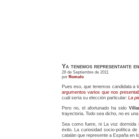
ESTRENOS DE CINE
ESTRENOS EN 
Ya tenemos representante e
28 de Septiembre de 2011
por
Romulo
Pues eso, que tenemos candidata a lo
argumentos varios que nos presenta
cuál sería su elección particular:
La pi
Pero no, el afortunado ha sido
Vill
trayectoria. Todo sea dicho, no es una
Sea como fuere, ni La voz dormida 
éxito. La curiosidad socio-política de
catalán que represente a España en l