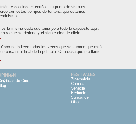
ión, y con todo el cariño... tu punto de vista es
orde con estos tiempos de tontería que estamos
feminismo...
 es la misma duda que tenia yo a todo lo expuesto aqui,
tem y este se detiene y el siente algo de alivio
o
o. Cobb no lo lleva todas las veces que se supone que está
Mumbasa ni al final de la película. Otra cosa que me llamó
o
FESTIVALES
OPINI�N
Zinemaldia
Cr�ticas de Cine
Cannes
Blog
Venecia
Berlinale
Sundance
Otros