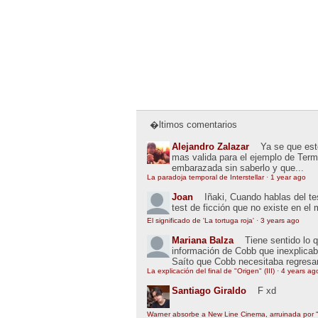
�ltimos comentarios
Alejandro Zalazar
Ya se que esto
mas valida para el ejemplo de Term
embarazada sin saberlo y que...
La paradoja temporal de Interstellar
·
1 year ago
Joan
Iñaki, Cuando hablas del t
test de ficción que no existe en el
El significado de 'La tortuga roja'
·
3 years ago
Mariana Balza
Tiene sentido lo 
información de Cobb que inexplic
Saíto que Cobb necesitaba regresar
La explicación del final de "Origen" (III)
·
4 years ag
Santiago Giraldo
F xd
Warner absorbe a New Line Cinema, arruinada por "