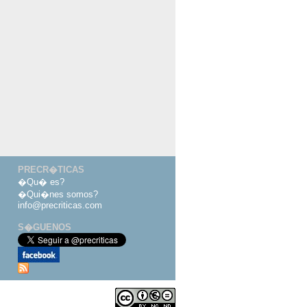
PRECR�TICAS
�Qu� es?
�Qui�nes somos?
info@precriticas.com
S�GUENOS
Desarrollado por
Dinamo Webs