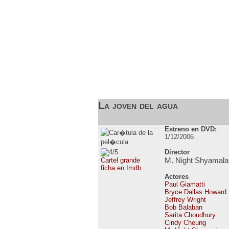
ESTRENOS DE CINE
ESTRENOS EN 
La joven del agua
Estreno en DVD:
1/12/2006
Director
M. Night Shyamala
Cartel grande
ficha en Imdb
Actores
Paul Giamatti
Bryce Dallas Howard
Jeffrey Wright
Bob Balaban
Sarita Choudhury
Cindy Cheung