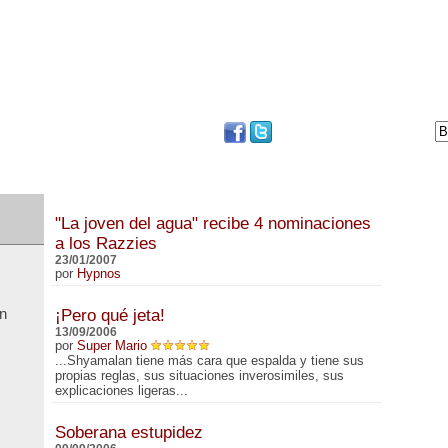
DVD
BLOG
FESTIVAL DE SAN SEBASTIÁN
"La joven del agua" recibe 4 nominaciones
a los Razzies
23/01/2007
por
Hypnos
n
¡Pero qué jeta!
13/09/2006
por
Super Mario
...Shyamalan tiene más cara que espalda y tiene sus
propias reglas, sus situaciones inverosimiles, sus
explicaciones ligeras...
Soberana estupidez