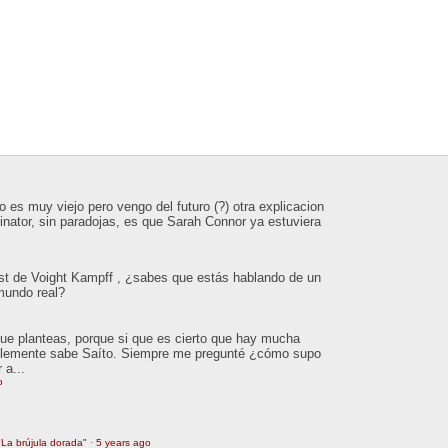
 es muy viejo pero vengo del futuro (?) otra explicacion
inator, sin paradojas, es que Sarah Connor ya estuviera
est de Voight Kampff , ¿sabes que estás hablando de un
 mundo real?
que planteas, porque si que es cierto que hay mucha
ablemente sabe Saíto. Siempre me pregunté ¿cómo supo
 a...
o
La brújula dorada"
·
5 years ago