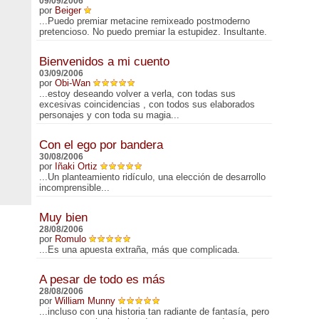
09/09/2006
por
Beiger
...Puedo premiar metacine remixeado postmoderno
pretencioso. No puedo premiar la estupidez. Insultante.
Bienvenidos a mi cuento
03/09/2006
por
Obi-Wan
...estoy deseando volver a verla, con todas sus
excesivas coincidencias , con todos sus elaborados
personajes y con toda su magia...
Con el ego por bandera
30/08/2006
por
Iñaki Ortiz
...Un planteamiento ridículo, una elección de desarrollo
incomprensible...
Muy bien
28/08/2006
por
Romulo
...Es una apuesta extraña, más que complicada.
A pesar de todo es más
28/08/2006
por
William Munny
...incluso con una historia tan radiante de fantasía, pero