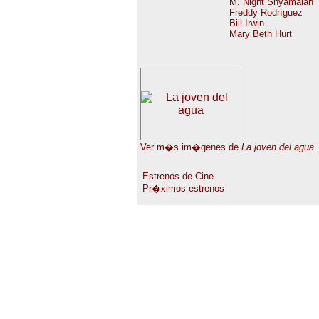
M. Night Shyamalan
Freddy Rodríguez
Bill Irwin
Mary Beth Hurt
Ver m�s im�genes de
La joven del agua
-
Estrenos de Cine
-
Pr�ximos estrenos