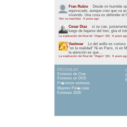
Fran Rubio
Desde mi humilde opin
equivocado, aunque creo que va ac
viviendo. Una cosa es defender el 
'Her' es machista
·
6 years ago
Cesar Diaz
si se cae, justamente
luego de bajarse del tren, gira el to
La explicación del final de "Origen" (III)
·
6 years ag
Vaslevar
Lo del anillo es curios
"en la realidad" Ni en París, ni en 
la atención es que...
La explicación del final de "Origen" (III)
·
6 years ag
PELICULAS
Estrenos de Cine
Estrenos en DVD
Pr�ximos estrenos
Mejores Pel�culas
Estrenos 2026